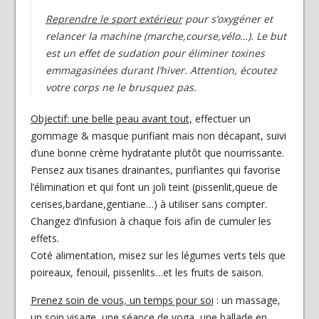
Reprendre le sport extérieur
pour s’oxygéner et
relancer la machine (marche,course,vélo…). Le but
est un effet de sudation pour éliminer toxines
emmagasinées durant l’hiver. Attention, écoutez
votre corps ne le brusquez pas.
Objectif: une belle peau avant tout,
effectuer un
gommage & masque purifiant mais non décapant, suivi
d’une bonne crème hydratante plutôt que nourrissante.
Pensez aux tisanes drainantes, purifiantes qui favorise
l’élimination et qui font un joli teint (pissenlit,queue de
cerises,bardane,gentiane…) à utiliser sans compter.
Changez d’infusion à chaque fois afin de cumuler les
effets.
Coté alimentation, misez sur les légumes verts tels que
poireaux, fenouil, pissenlits…et les fruits de saison.
Prenez soin de vous, un temps pour soi
: un massage,
un soin visage, une séance de yoga, une ballade en