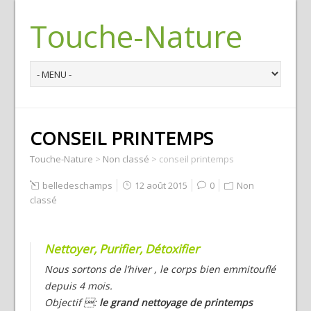
Touche-Nature
CONSEIL PRINTEMPS
Touche-Nature
>
Non classé
>
conseil printemps
belledeschamps
12 août 2015
0
Non
classé
Nettoyer, Purifier, Détoxifier
Nous sortons de l’hiver , le corps bien emmitouflé
depuis 4 mois.
Objectif :
le grand nettoyage de printemps